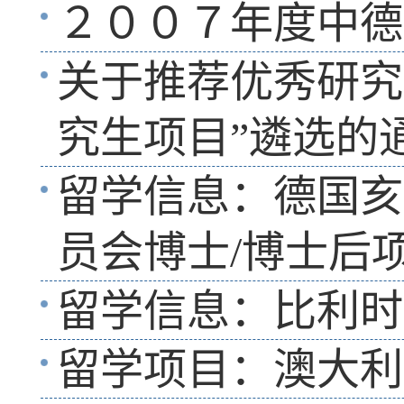
２００７年度中德
关于推荐优秀研究
究生项目”遴选的
留学信息：德国亥
员会博士/博士后
留学信息：比利时
留学项目：澳大利