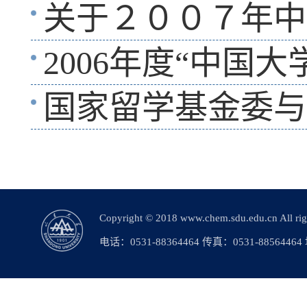
关于２００７年中
2006年度“中国
国家留学基金委与
Copyright © 2018 www.chem.sdu.edu.c
电话：0531-88364464 传真：0531-88564