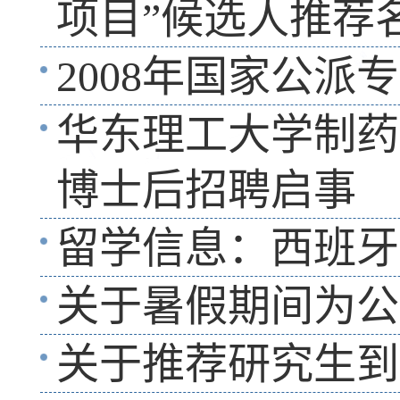
项目”候选人推荐
2008年国家公
华东理工大学制药
博士后招聘启事
留学信息：西班牙
关于暑假期间为公
关于推荐研究生到