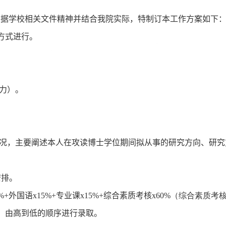
根据学校相关文件精神并结合我院实际，特制订本工作方案如下
面试方式进行。
力）。
况，主要阐述本人在攻读博士学位期间拟从事的研究方向、研究
安排。
%+
外国语
x15%+
专业课
x15%
+
综合素质考核
x60%（
综合素质考
，由高到低的顺序进行录取。