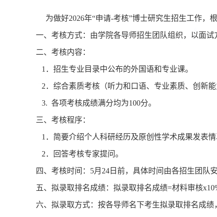
为做好
2026
年“申请
-
考核”博士研究生招生工作，
一、考核方式：
由学院各导师招生团队组织，以
二、考核内容：
1
．招生专业目录中公布的
外国语和专业课。
2
．综合素质考核（听力和口语、专业素质、创新能
3. 各项考核成绩满分均为100分。
三、考核程序：
1
．简要介绍个人科研经历及原创性学术成果发表情
2
．回答考核专家提问。
四、考核时间：
5
月
24
日前，具体时间由各招生团队
五、拟录取排名成绩：
拟录取排名成绩
=
材料审核
x10
六、拟录取方式：
按各导师名下考生拟录取排名成绩