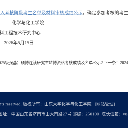
生进入考核阶段考生名单及材料审核成绩公示
，确定参加考核的考
化学与化工学院
研究中心
2026年5月15日
含2025级强基）硕博连读研究生转博资格考核成绩及名单公示2
下一条：
20
n All rights reserved. 版权所有：山东大学化学与化工学院
[网站管理]
464 地址：中国山东省济南市山大南路27号 邮编：250100 院长信箱：yuanzha