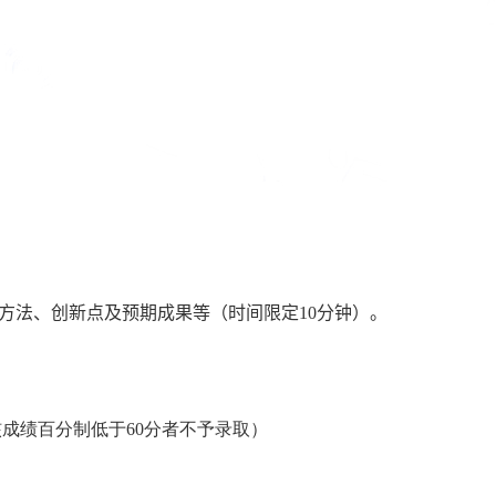
：
方法、创新点及预期成果等（时间限定
10
分钟）。
核成绩百分制低于
60
分者不予录取）