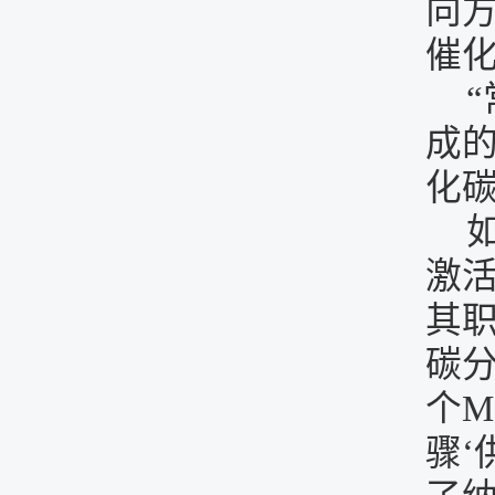
向
催
成
化碳
激活
其
碳
个
骤‘