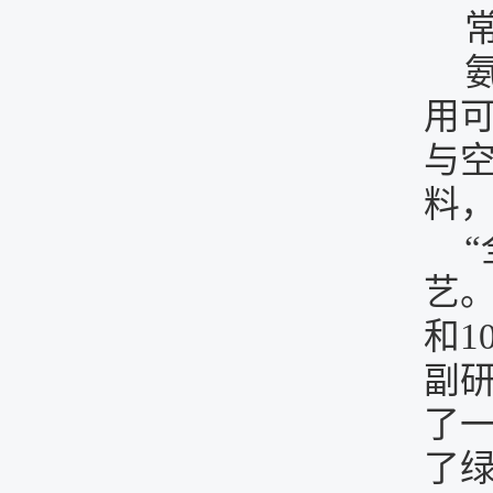
用
与
料
艺。
和1
副
了
了