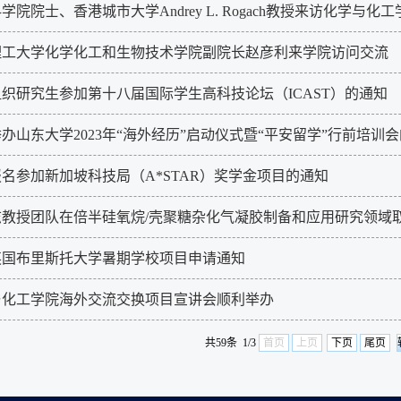
学院院士、香港城市大学Andrey L. Rogach教授来访化学
理工大学化学化工和生物技术学院副院长赵彦利来学院访问交流
织研究生参加第十八届国际学生高科技论坛（ICAST）的通知
办山东大学2023年“海外经历”启动仪式暨“平安留学”行前培训
名参加新加坡科技局（A*STAR）奖学金项目的通知
志教授团队在倍半硅氧烷/壳聚糖杂化气凝胶制备和应用研究领域
英国布里斯托大学暑期学校项目申请通知
与化工学院海外交流交换项目宣讲会顺利举办
共59条 1/3
首页
上页
下页
尾页