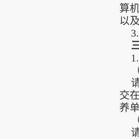
算
以
1
交
养