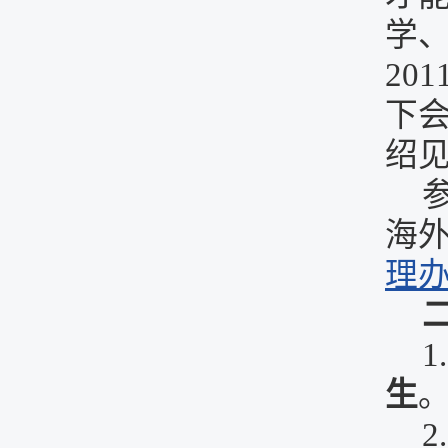
学
20
下
绍
海
理
生