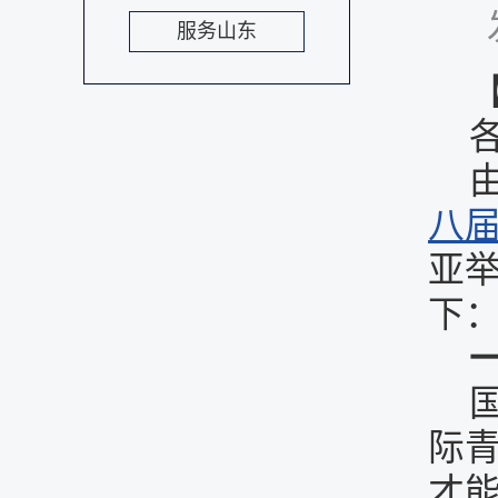
服务山东
八
亚
下
际
才