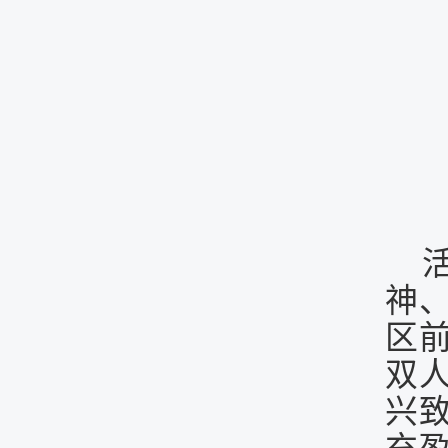
神
区
双
兴