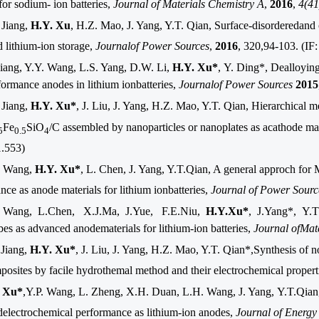
for sodium- ion batteries,
Journal of Materials Chemistry A
,
2016
,
4(41
 Jiang,
H.Y. Xu
, H.Z. Mao, J. Yang, Y.T. Qian, Surface-disorderedand
 lithium-ion storage,
Journalof Power Sources
,
2016
, 320,94-103. (IF:
Jiang, Y.Y. Wang, L.S. Yang, D.W. Li,
H.Y. Xu*
,
Y. Ding*,
Dealloying
formance anodes in lithium ionbatteries
,
Journalof Power Sources
2015
 Jiang,
H.Y. Xu*
, J. Liu, J. Yang, H.Z. Mao, Y.T. Qian,
Hierarchical 
Fe
SiO
/C
assembled by nanoparticles or nanoplates as acathode mate
5
0.5
4
1.553)
. Wang,
H.Y. Xu*
, L. Chen, J. Yang, Y.T.Qian, A general approch for
nce as anode materials for lithium ionbatteries,
Journal of Power Sourc
. Wang,
L.Chen
,
X.J.Ma
,
J.Yue
,
F.E.Niu
,
H.Y.Xu*
,
J.Yang
*
,
Y.T
bes as advanced anodematerials for lithium-ion batteries
,
Journal ofMat
 Jiang,
H.Y. Xu*
,
J. Liu, J. Yang, H.Z. Mao, Y.T. Qian*,Synthesis of 
osites by facile hydrothemal method and their electrochemical propert
 Xu*
,Y.P. Wang, L. Zheng, X.H. Duan, L.H. Wang, J. Yang,
Y.T.Qian
electrochemical performance as lithium-ion anodes,
Journal of Energy