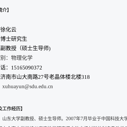
简介】
：徐化云
：博士研究生
副教授（硕士生导师)
类别：物理化学
：15165090372
济南市山大南路27号老晶体楼北楼318
：
xuhuayun@sdu.edu.cn
及工作经历】
2007
7
，山东大学副教授、硕士生导师。
年
月毕业于中国科技大