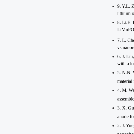
9. Y.L. 
lithium i
8.
Li.E. 
LiMnP
7. L. Ch
vs.nanor
6.
J. Liu
with a lo
5.
N.N. 
material 
4. M. W
assemble
3. X. Gu
anode fo
2. J. Yu