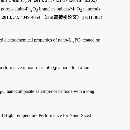
rials Chemistry A
,
2014
,
2
, 17421-17426.
(IF: 8.262)
f porous alpha-Fe
O
branches onbeta-MnO
nanorods
2
3
2
,
2013
,
32
, 4049-4054.
（
ESI
高被引论文）
(IF:11.382)
d electrochemical properties of nano-Li
PO
coated on
3
4
l performance of nano-LiCoPO
cathode for Li-ion
4
/C nanocomposite as asuperior cathode with a long
4
and High Temperature Performance for Nano-Sized