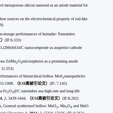
el mesoporous silicon nanorod as an anode material for
rbon sources on the electrochemical property of rod-like
89)
ium-storage performances of hematite: Nanotubes
文）
(IF:6.333)
s of Li2MnSiO4/C nanocomposite as asuperior cathode
rous ZnMn
O
microspheres as a promising anode
2
4
: 11.553)
erformances of hierarchical hollow MoS
nanoparticles
2
003-1008.
（
ESI
高被引论文）
(IF: 7.145)
 a-Fe
O
@C nanotubes asa high-rate and long-life
2
3
4
,
2
, 3439-3444.
（
ESI
高被引论文）
(IF:8.262)
an, General synthesisof hollow MnO
, Mn
O
and MnO
2
3
4