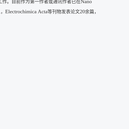
Nano
工作。目前作为第一作者或通讯作者已在
A
Electrochimica Acta
20
，
等刊物发表论文
余篇，