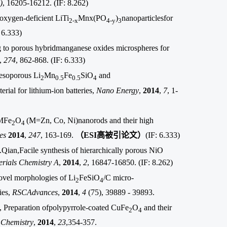
)
, 16205-16212. (IF: 8.262)
 oxygen-deficient LiTi
Mnx(PO
)
nanoparticlesfor
2-x
4-y
3
 6.333)
 to porous hybridmanganese oxides microspheres for
,
274
, 862-868. (IF: 6.333)
mesoporous
Li
Mn
Fe
SiO
and
2
0.5
0.5
4
rial for lithium-ion batteries,
Nano Energy
,
2014
,
7
, 1-
 MFe
O
(M=Zn, Co, Ni)nanorods and their high
2
4
es
2014
,
247
, 163-169.
（
ESI
高被引论文）
(IF: 6.333)
.Qian
,Facile synthesis of hierarchically porous NiO
erials Chemistry A
,
2014
,
2
, 16847-16850.
(IF: 8.262)
novel morphologies of Li
FeSiO
/C micro-
2
4
ies,
RSCAdvances
,
2014
,
4
(75), 39889 - 39893.
,
Preparation ofpolypyrrole-coated CuFe
O
and their
2
4
 Chemistry
,
2014
,
23
,354-357.