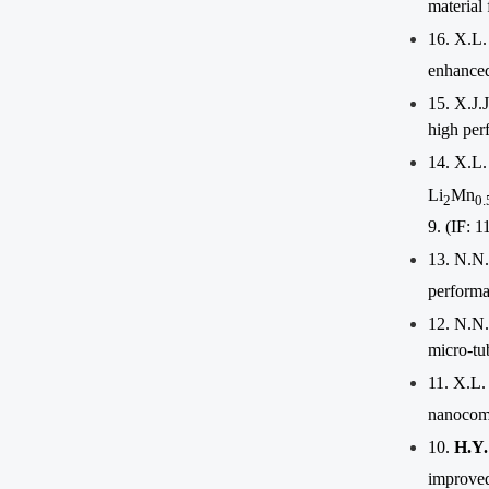
material 
16. X.L.
enhanced
15.
X.J.
high per
14. X.L.
Li
Mn
2
0.
9. (IF: 1
13. N.N
performa
12. N.N
micro-tu
11. X.L.
nanocomp
10.
H.Y.
improved