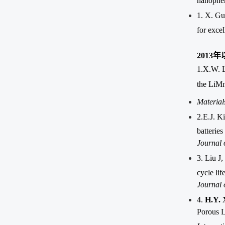
nanopher
1. X. Gu
for excel
2013
年
1.X.W.
the LiM
Materials
2.E.J.
Ki
batteries
Journal o
3.
Liu J,
cycle lif
Journal 
4.
H.Y. 
Porous 