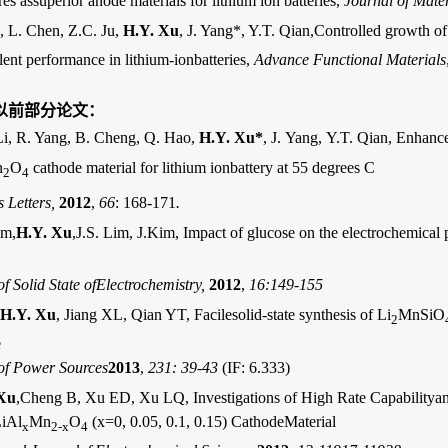
es assuperior anode materials for lithium ion batteries,
Journal of Mate
, L. Chen, Z.C. Ju,
H.Y. Xu
, J. Yang*, Y.T. Qian,Controlled growth o
lent performance in lithium-ionbatteries,
Advance Functional Materials
以前部分论文：
Li
, R.
Yang,
B.
Cheng,
Q.
Hao,
H.Y. Xu*
,
J.
Yang,
Y.T.
Qian,
Enhance
n
O
cathode material for lithium ionbattery at 55 degrees C
2
4
 Letters,
2012
,
66
: 168-171
.
m,
H.Y. Xu
,
J.S.
Lim, J
.Kim, Impact of glucose on the electrochemica
f Solid State ofElectrochemistry,
2012
,
16:149-155
H.Y. Xu
,
Jiang XL
,
Qian YT,
Facilesolid-state synthesis of Li
MnSiO
2
e
of Power Sources
2013
,
231: 39-43
(IF: 6.333)
Xu
,Cheng B, Xu ED, Xu LQ,
Investigations of High Rate Capability
LiAl
Mn
O
(x=0, 0.05, 0.1, 0.15) CathodeMaterial
x
2-x
4