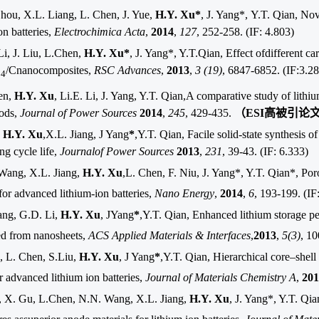
Zhou, X.L. Liang, L. Chen, J. Yue,
H.Y. Xu*
, J. Yang*,
Y.T. Qian
,
Nov
on batteries,
Electrochimica Acta
,
2014
,
127
, 252-258.
(IF: 4.803)
Li, J. Liu, L.Chen,
H.Y. Xu*
, J. Yang*
, Y.T.Qian
,
Effect ofdifferent ca
O
/Cnanocomposites,
RSC Advances
,
2013
,
3 (19)
, 6847-6852. (IF:3.2
4
en,
H.Y. Xu
, Li.E. Li, J. Yang, Y.T. Qian,A comparative study of lith
ods,
Journal of Power Sources
2014
,
245
, 429-435.
（
ESI
高被引论
,
H.Y. Xu
,X.L. Jiang, J Yang
*
,Y.T. Qian, Facile solid-state synthesi
ng cycle life,
Journalof Power Sources
2013
,
231
, 39-43. (IF: 6.333)
Wang, X.L. Jiang,
H.Y. Xu
,L. Chen, F. Niu, J. Yang*, Y.T. Qian*
, Po
for advanced lithium-ion batteries,
Nano Energy
,
2014
,
6
, 193
-
199. (IF
ang, G.D. Li,
H.Y. Xu
, JYang
*
,Y.T. Qian, Enhanced lithium storage p
d from nanosheets,
ACS Applied Materials & Interfaces
,
2013
,
5(3)
, 1
, L. Chen, S.Liu,
H.Y. Xu
, J Yang
*
,Y.T. Qian, Hierarchical core–shell
r advanced lithium ion batteries,
Journal of Materials Chemistry A
,
201
e, X. Gu, L.Chen, N.N. Wang, X.L. Jiang,
H.Y. Xu
, J. Yang*, Y.T. Qi