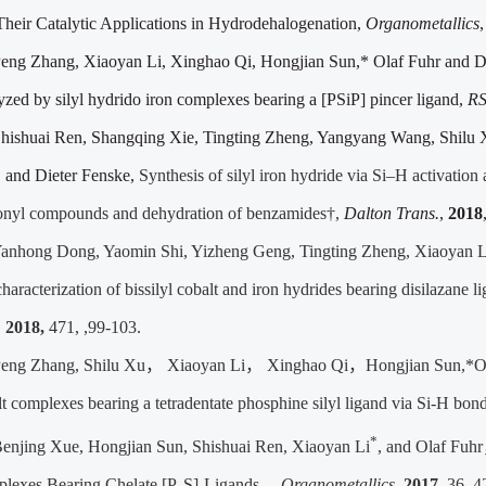
Their Catalytic Applications in Hydrodehalogenation,
Organometallics
eng Zhang, Xiaoyan Li, Xinghao Qi, Hongjian Sun,* Olaf Fuhr and Di
yzed by silyl hydrido iron complexes bearing a [PSiP] pincer ligand,
RS
hishuai Ren, Shangqing Xie, Tingting Zheng, Yangyang Wang, Shilu 
, and Dieter Fenske,
Synthesis of silyl iron hydride via Si–H activation a
onyl compounds and dehydration of benzamides†
,
Dalton Trans.
,
2018
anhong Dong, Yaomin Shi, Yizheng Geng, Tingting Zheng, Xiaoyan Li,
haracterization of bissilyl cobalt and iron hydrides bearing disilazane 
,
2018,
471, ,99-103.
eng Zhang, Shilu Xu
，
Xiaoyan Li
，
Xinghao Qi
，
Hongjian Sun,*Ol
t complexes bearing a tetradentate phosphine silyl ligand via
Si-H bond
*
enjing Xue, Hongjian Sun, Shishuai Ren, Xiaoyan Li
, and Olaf Fuhr
lexes Bearing Chelate [P, S]-Ligands
，
Organometallics
,
2017,
36, 4