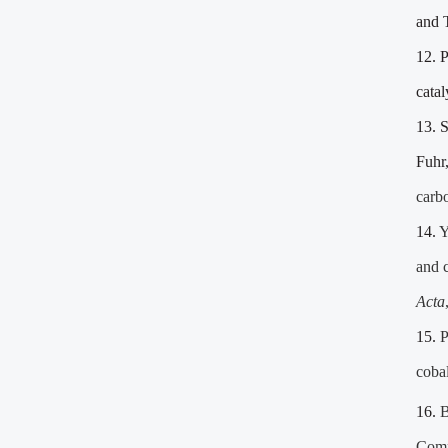
and 
12.
P
catal
13.
S
Fuhr
carb
14.
Y
and c
Acta
15.
P
cobal
16.
B
Comp