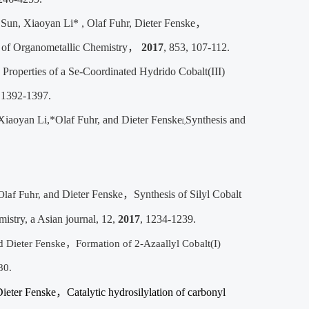
un, Xiaoyan Li* , Olaf Fuhr, Dieter Fenske
，
 of Organometallic Chemistry
，
2017
, 853, 107-112.
Properties of a Se-Coordinated Hydrido Cobalt(III)
 1392-1397.
Xiaoyan Li,*Olaf Fuhr,
and Dieter Fenske
Synthesis and
[,
nd Dieter Fenske
，
Synthesis of Silyl Cobalt
laf Fuhr, a
stry, a Asian journal, 12,
2017
, 1234-1239.
d Dieter Fenske
，
Formation of 2‑Azaallyl Cobalt(I)
80.
ieter Fenske
，
Catalytic hydrosilylation of carbonyl