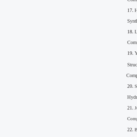
17.
H
Synth
18.
L
Comp
19.
Y
Stru
Compl
20.
S
Hydr
21.
J
Comp
22.
B