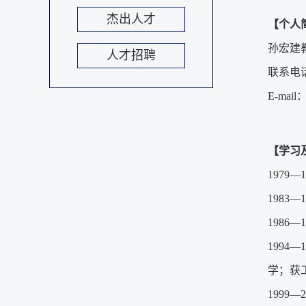
杰出人才
【个人
孙宏建
人才招聘
联系电
E-mail
【学习
1979
—
198
1986
1994—1
学；获
1999—