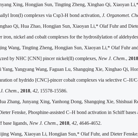
nyang Xing, Hongjian Sun, Tingting Zheng, Xinghao Qi, Xiaoyan Li,
aallyl Iron(I) complexes via Csp3-H bond activation,
J. Organomet. Ch
nghao Qi, Hua Zhao, Hongjian Sun, Xiaoyan Li,* Olaf Fuhr and Dieter 
r iron, nickel and cobalt complexes for the hydrosilylation of aldehyde
jing Wang, Tingting Zheng, Hongjian Sun, Xiaoyan Li,* Olaf Fuhr and 
lyzed by NHC [CNN] pincer nickel(II) complexes,
New J. Chem.
,
201
i Yang, Yangyang Wang, Faguan Lu, Shangqing Xie, Xinghao Qi, Hong
aration of hydrido [CNC]-pincer cobalt complexes via selective C–H/C–F
J. Chem.
,
2018
,
42
, 15578-15586.
ua Zhang, Junyang Xing, Yanhong Dong, Shangqing Xie, Shishuai Re
Dieter Fenske, Phosphine-assisted C–H bond activation in Schiff bases
f base ligands,
New J. Chem.
,
2018
,
42
, 4646-4652
.
ijing Wang, Xiaoyan Li, Hongjian Sun,* Olaf Fuhr, and Dieter Fensk