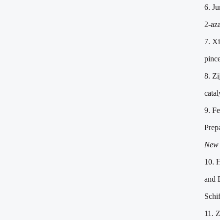
6.
Ju
2-az
7.
Xi
pince
8.
Zi
cata
9.
Fe
Prep
New 
10.
H
and 
Schif
11.
Z