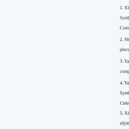
1.
Xi
Synt
Com
2.
Sh
pinc
3.
Ya
comp
4.
Ya
Synth
Cata
5.
Xi
sily