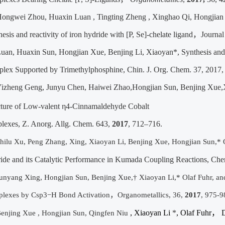
ongwei Zhou, Huaxin Luan , Tingting Zheng , Xinghao Qi, Hongjian S
esis and reactivity of iron hydride with [P, Se]-chelate ligand
，
Journal
uan, Huaxin Sun, Hongjian Xue, Benjing Li, Xiaoyan*, Synthesis and 
lex Supported by Trimethylphosphine, Chin. J. Org. Chem. 37, 2017,
izheng Geng,
Junyu Chen,
Haiwei Zhao,Hongjian Sun,
Benjing Xue,
cture of Low-valent
η
4-Cinnamaldehyde Cobalt
exes, Z. Anorg. Allg. Chem. 643,
2017
, 712–716.
hilu Xu, Peng Zhang, Xing, Xiaoyan Li, Benjing Xue, Hongjian Sun,* O
ide and its Catalytic Performance in Kumada Coupling Reactions, Chemi
unyang Xing, Hongjian Sun, Benjing Xue,† Xiaoyan Li,* Olaf Fuhr, an
lexes by Csp3−H Bond Activation
，
Organometallics, 36,
2017
, 975-9
, Xiaoyan Li
*
, Olaf Fuhr
，
D
enjing Xue , Hongjian Sun, Qingfen Niu