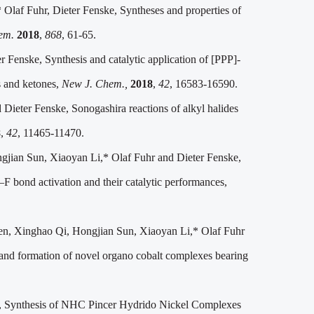
*
Olaf Fuhr, Dieter Fenske, Syntheses and properties of
em.
2018
,
868
, 61-65.
Fenske, Synthesis and catalytic application of [PPP]-
s and ketones,
New J. Chem.,
2018
,
42
, 16583-16590
.
Dieter Fenske, Sonogashira reactions of alkyl halides
8
,
42
, 11465-11470
.
jian Sun, Xiaoyan Li,* Olaf Fuhr and Dieter Fenske,
 bond activation and their catalytic performances,
n, Xinghao Qi, Hongjian Sun, Xiaoyan Li,* Olaf Fuhr
 and formation of novel organo cobalt complexes bearing
e, Synthesis of NHC Pincer Hydrido Nickel Complexes