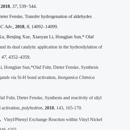
,
2018
,
37
, 539−544
.
eter Fenske, Transfer hydrogenation of aldehydes
C Adv.,
2018
,
8
, 14092–14099.
Xu, Benjing Xue, Xiaoyan Li, Hongjian Sun,* Olaf
nd its dual catalytic application in the hydrosilylation of
,
47
, 4352–4359.
 Hongjian Sun,*Olaf Fuhr, Dieter Fenske, Synthesis
ligands via Si-H bond activation,
Inorganica Chimica
af Fuhr, Dieter Fenske,
Synthesis and reactivity of silyl
 activation,
polyhedron
,
2018
, 143, 165-170.
，
Vinyl/Phenyl Exchange Reaction within Vinyl Nickel
246-4255.