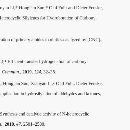
yan Li,* Hongjian Sun,* Olaf Fuhr and Dieter Fenske,
eterocyclic Silylenes for Hydroboration of Carbonyl
ation of primary amides to nitriles catalyzed by [CNC]-
⁎
Li,
E
ffi
cient transfer hydrogenation of carbonyl
l. Commun.
,
2019
,
124
, 32–35.
⁎
 Hongjian Sun, Xiaoyan Li,
Olaf Fuhr, Dieter Fenske,
application in hydrosilylation of aldehydes and ketones,
nthesis and catalytic activity of N-heterocyclic
s.
,
2018
,
47
, 2581–2588.