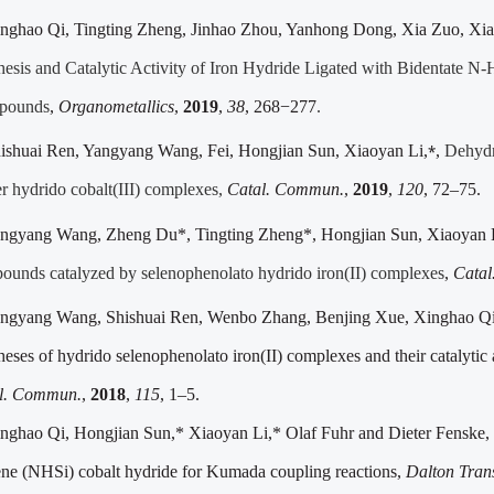
nghao Qi, Tingting Zheng, Jinhao Zhou, Yanhong Dong, Xia Zuo, Xiao
hesis and Catalytic Activity of Iron Hydride Ligated with Bidentate N
‑
H
pounds
,
Organometallics
,
2019
,
38
, 268−277
.
⁎
ishuai Ren, Yangyang Wang, Fei, Hongjian Sun, Xiaoyan Li,
,
Dehydr
er hydrido cobalt(III) complexes,
Catal. Commun.
,
2019
,
120
, 72–75.
ngyang Wang, Zheng Du*, Tingting Zheng*, Hongjian Sun, Xiaoyan 
ounds catalyzed by selenophenolato hydrido iron(II) complexes
,
Cata
ngyang Wang, Shishuai Ren, Wenbo Zhang, Benjing Xue, Xinghao Qi,
eses of hydrido selenophenolato iron(II) complexes and their catalytic 
l. Commun.
,
2018
,
115
, 1–5.
nghao Qi, Hongjian Sun,* Xiaoyan Li,* Olaf Fuhr and Dieter Fenske, Sy
lene (NHSi) cobalt hydride for Kumada coupling reactions,
Dalton Tran