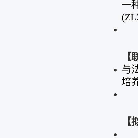
一
(
ZL
【
与
培
【