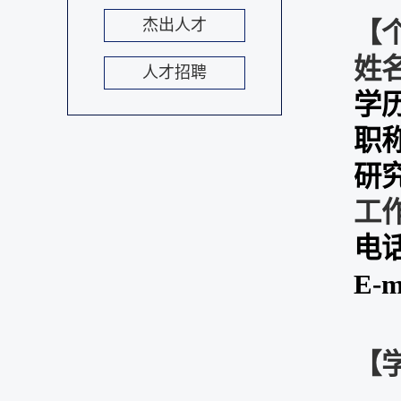
杰出人才
【
姓
人才招聘
学
职
研
工
电
E-m
【