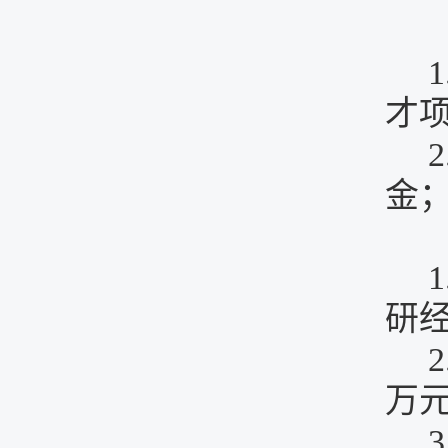
1
才
2
金
1
研
2
万
3