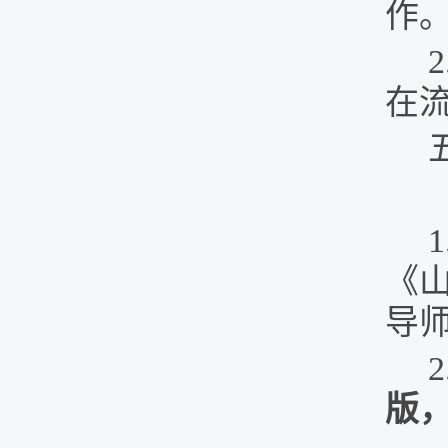
作
2
在
1
《
导
2
版