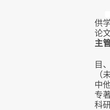
供
论
主
目
（
中
专
科