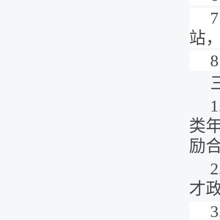
7
站
8
1
类
励
2
才
3