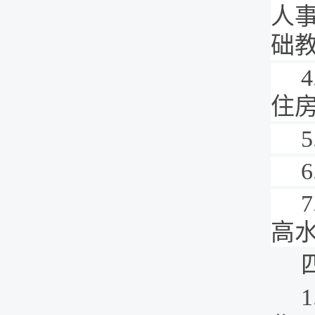
人
础
4
住
5
6
7
高
1