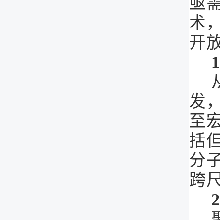
亟
术
开
发
至
括
分
跨