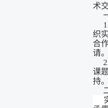
术
1
织
合
请
课
持