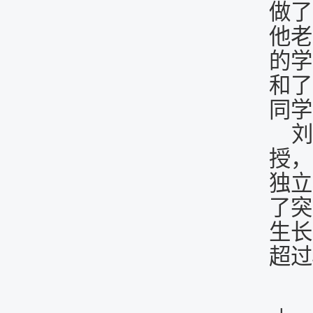
做了
他老
的学
和了
同学
刘
授，
独立
了突
生长
超过