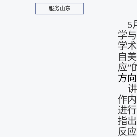
服务山东
5
学与
学术
自美
应
”
方向
讲
作内
进行
指出
反应