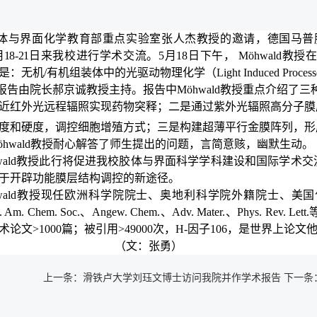
体与界面化学教育部重点实验室张人杰教授的邀请，德国马普
月18-21日
来我校进行学术交流。
5月18日下午，
Möhwald
教授
是：
无机/有机组装体
中的光驱动
物理化学
（
Light Induced Process
报告由
院长郝京诚教授主持
。报告中
Möhwald
教授重点介绍了
三
近红外光
远程
辐照
实现
药物
突释
；
二是通过紫外光辐照高分子
膜
度和硬度，调控
细胞增殖方式
；三是构建超薄平行金
膜
阵列
，形
hwald
教授
耐心解答
了
师生提出的问题
，言简意赅
，幽默生动。
ald
教授此行
将促进我校胶体与界面科学
学科
建设和
国际
学术交
于开辟
功能膜层结构
调控的
新
途径
。
ald
教授现任欧洲科学院院士、奥地利科学院外籍院士、美国化学会AC
J. Am. Chem. Soc.、Angew. Chem.、Adv. Mater.、Ph
术论文>1000篇；被引用>49000次，H-因子106，是世界上
（文：张勇）
上一条：
滑铁卢大学刘珏文博士访问我院并作学术报告
下一条