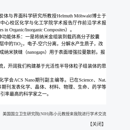
胶体与界面
科学研究
所教授Helmuth Möhwald博士于
在中心校区化学与
化工学院
学术报告厅作前沿学术报
es in Organic/Inorganic Composites
）。
种
功能
体系：
一
是
将
纳米
金组装
到
载药
高分子胶囊
层中
的TiO
，电子-空穴分离
，分解水
产生质子，改
2
成纳米狭缝（
nano
gaps）
用于
表面增强拉曼
散射。报
流
，开阔我们构建基于
光活性半导体粒子组装体
的
思
S Nano期刊副主编等。已在Science、Nat.
ys. Rev. Lett.等期刊发表化学、晶体、材料、物理、生命、药学等
论文他引率最高的科学家之一。
：
美国国立卫生研究院(NIH)陈小元教授来我院进行学术交流
【
关闭
】