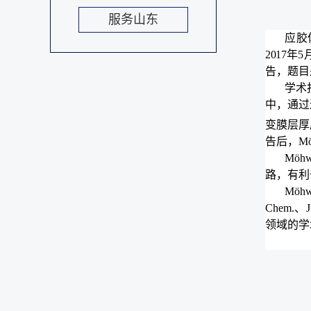
服务山东
应胶
2017年5
告，
题目
学术
中，
通
过
变
膜层
厚
告
后，Mö
Möhw
路，
有利
Möhw
Chem.、
领域的学