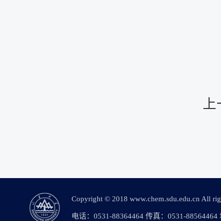
上
Copyright © 2018 www.chem.sdu.edu.c
电话：0531-88364464 传真：0531-88564