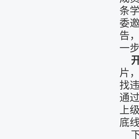
条
委
告
一
片
找
通
上
底