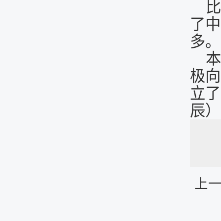
比
了中
多。
本
极向
立了
辰）
上