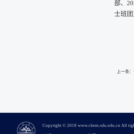
部、2
0
士班团
上一条：
Copyright © 2018 www.chem.sdu.edu.c