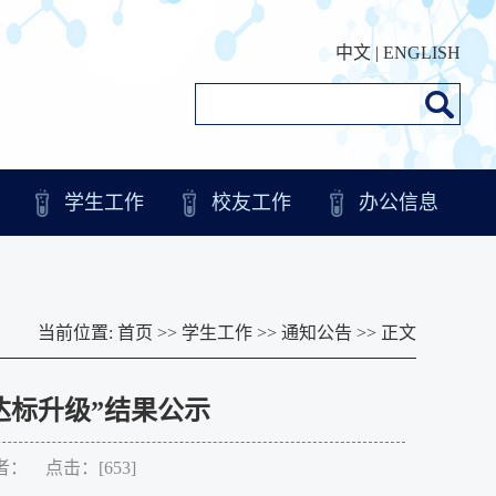
中文
|
ENGLISH
学生工作
校友工作
办公信息
当前位置:
首页
>>
学生工作
>>
通知公告
>> 正文
达标升级”结果公示
作者： 点击：[
653
]