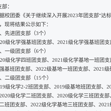
支部：
据校团委《关于继续深入开展
2023年团支部
“
达
，现将结果公示如下：
、先进团支部（
3个）
020级化学强基班团支部、2021级化学强基班团支
、一级团支部（
6个）
020级化学四班团支部、2021级化学基地一班团支
强基班团支部、
2
022
级基地一班团支部、
2
021
级
、二级团支部（
15个）
19
级化学
2
-2
班团支部、
2019级基地班团支部、2
2020级化学二班团支部、2020级化学三班团支部
二班团支部、2022级化学基地三班团支部、202