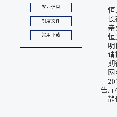
就业信息
恒
长
制度文件
亲
常用下载
恒
明
请
期
网
20
告厅
静