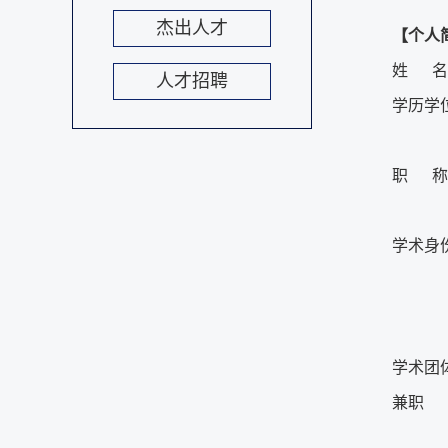
杰出人才
【个人
姓 名
人才招聘
学历学
职 称
学术身
学术团
兼职