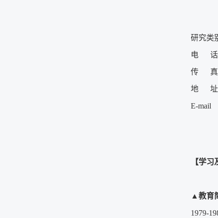
研究类
电 话
传 真
地 址
E-mail
【学习
▲
教育
1979