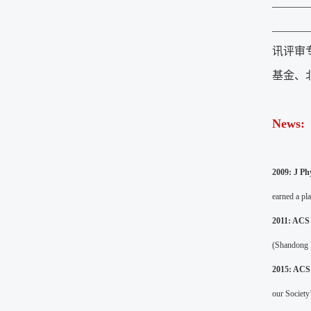
_______
_______
讯评审
基金、北
News:
2009: J P
earned a pl
2011: ACS 
(Shandong U
2015: AC
our Society