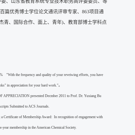
评委、山东省教育系统专业技术职务高评委委员、等
百篇优秀博士学位论文通讯评审专家、863项目通
杰青、国际合作、面上、青年)、教育部博士学科点
ncy and quality of your reveiwing efforts, you have
hanks" in appreciation for your hard work."。
ECIATION presented Decmber 2011 to Prof. Dr. Yuxiang Bu
scripts Submitted to ACS Journals.
 a Certificate of Membership Award: In recognition of engagement with
ee-year membership in the American Chemical Society.