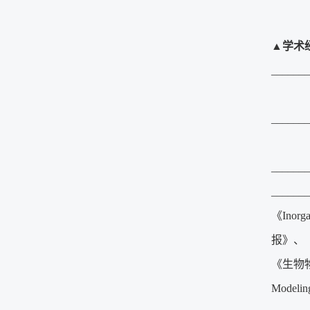
▲
学术
_______
中国
_______
济
_______
_______
《Inor
报》、
《生物物理
Model