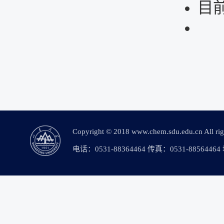
目
Copyright © 2018 www.chem.sdu.edu.c
电话：0531-88364464 传真：0531-88564