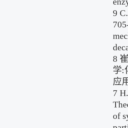
enz
9 C.
705-
mec
dec
8 
学:
应
7 H.
The
of s
part