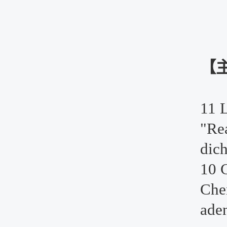
【
11 L
"Re
dich
10 C
Che
ade