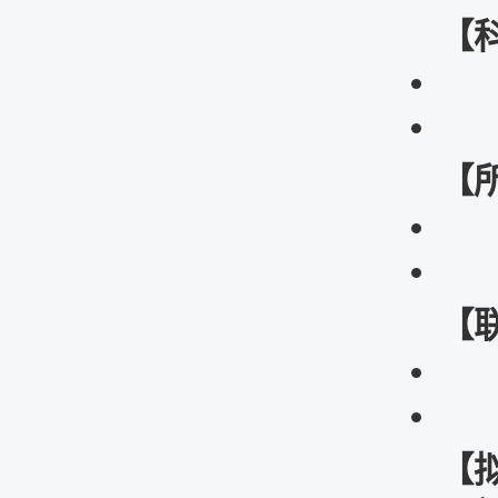
【
【
【
【