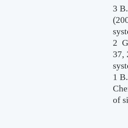
3 B.
(20
syst
2 G.
37,
syst
1 B.
Che
of s