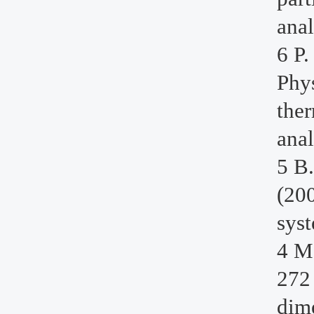
anal
6 P.
Phy
ther
anal
5 B.
(20
syst
4 M.
272 
dim