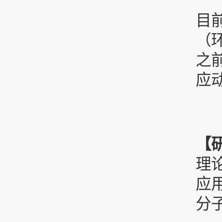
目
（
之
应
【
理
应
分