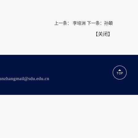
上一条：
李培洲
下一条：
孙頔
【
关闭
】
ngmail@sdu.edu.cn