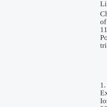
Li
Ch
of
11
Po
tr
1
Ex
Io