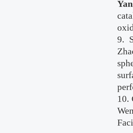
Yan
cata
oxi
9.
Zha
sph
surf
per
10.
Wen
Fac