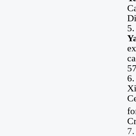
Ca
Di
5
Y
ex
ca
5
6
Xi
C
fo
C
7