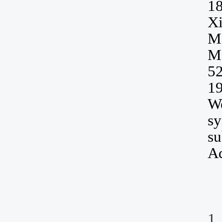
1
Xi
Me
M
52
1
W
sy
su
Ad
1