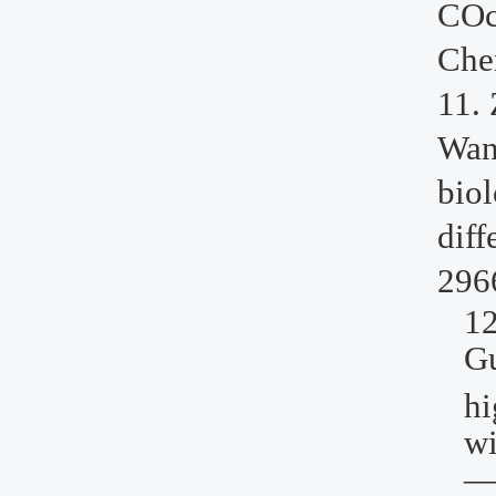
COc
Che
11.
Wa
biol
diff
296
12
Gu
hi
wi
—