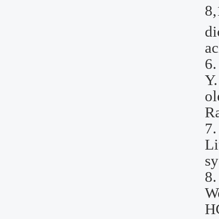
8,
di
a
6
Y.
ol
R
7
Li
sy
8
We
HC