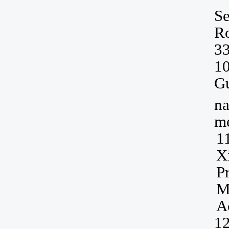
Se
Ro
33
1
G
na
m
1
X
P
M
A
1