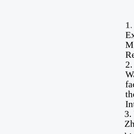
1
Ex
Me
Re
2
Wa
fa
th
In
3.
Z