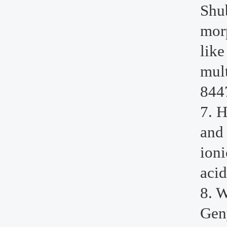
Shu
mor
like
mult
844
7.
H
an
ioni
aci
8.
W
Gen