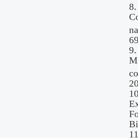
8
Co
na
6
9
M
co
20
10
Ex
F
B
11