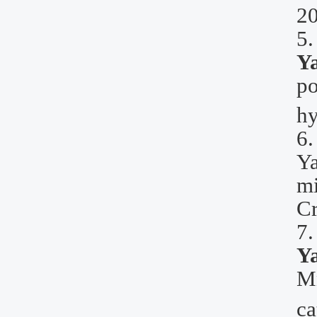
20
5
Y
po
hy
6
Y
mi
Cr
7
Y
M
ca