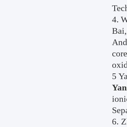
Tec
4.
W
Bai
And
core
oxid
5
Ya
Yan
ion
Sep
6.
Z