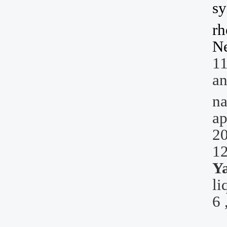
sy
rh
Ne
1
a
na
ap
2
1
Y
li
6 