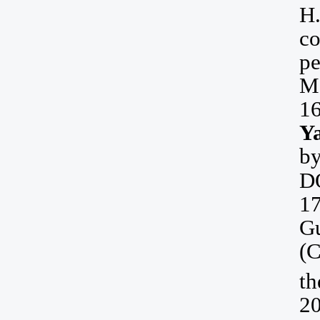
H
co
pe
M
1
Y
by
D
1
G
(
th
20