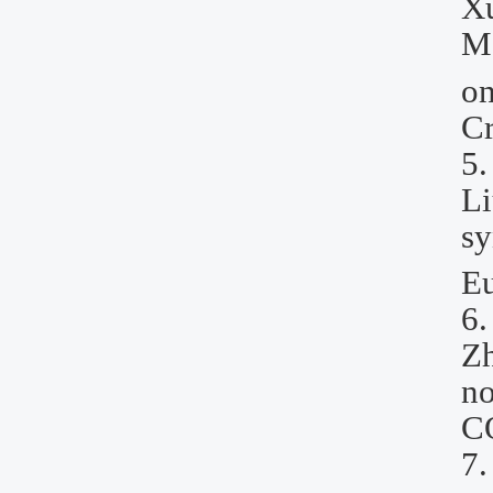
X
M
on
C
5
Li
sy
Eu
6
Zh
no
CO
7