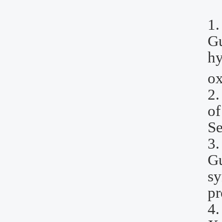
1
Gu
hy
ox
2
of
Se
3
G
sy
pr
4