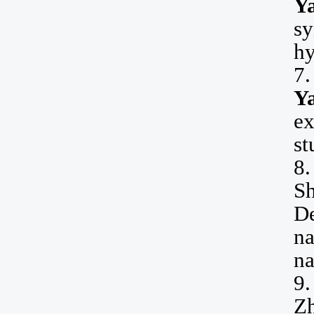
Y
sy
hy
7
Y
ex
st
8
Sh
De
na
na
9
Z