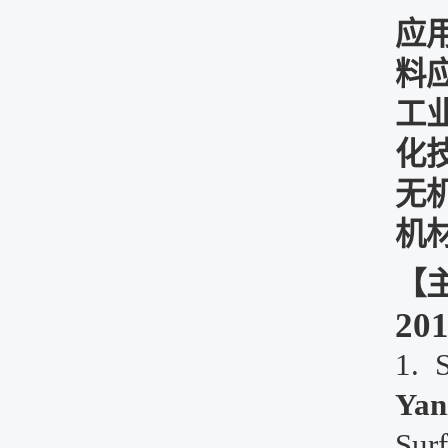
应
料
工
化
无
机
【
20
1.
Yan
Surf