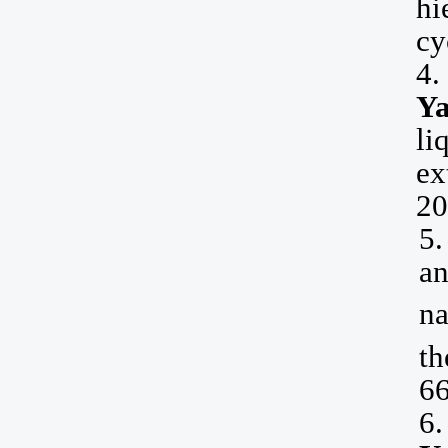
hi
cy
4.
Y
li
ex
20
5.
a
na
th
6
6.