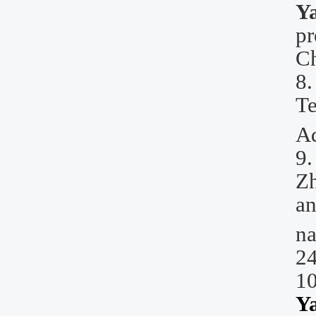
Y
pr
Ch
8
Te
Ad
9
Z
an
na
24
10
Y