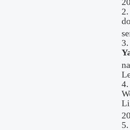
20
2
do
se
3
Y
na
Le
4
W
L
2
5