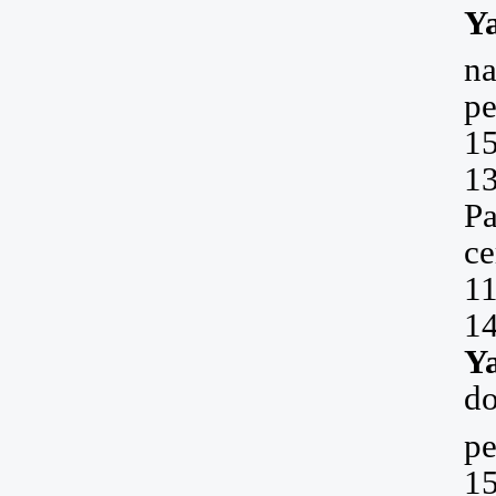
Y
na
pe
15
1
P
ce
11
1
Y
d
pe
1