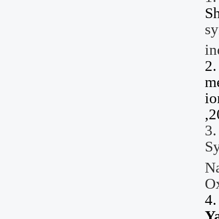
Sh
sy
in
2
me
io
,
3
Sy
Na
Ox
4
Y