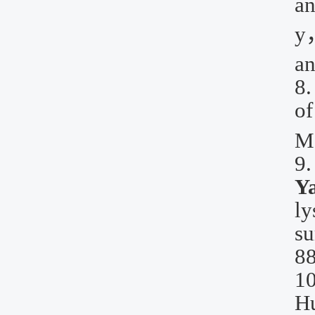
a
y
an
8
of
Ma
9
Y
ly
su
88
10
H