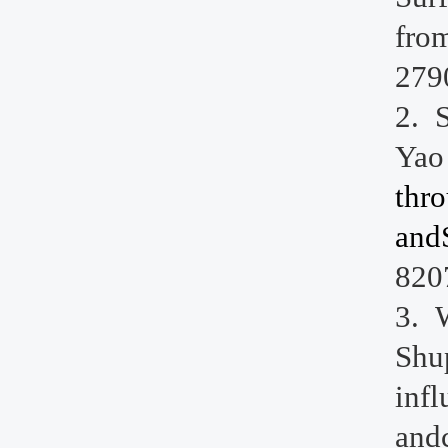
fro
279
2.
Yao
thr
and
820
3.
Shu
infl
andc