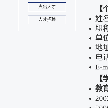
杰出人才
【
姓
人才招聘
职
单
地
电
E-m
【
教
200
200