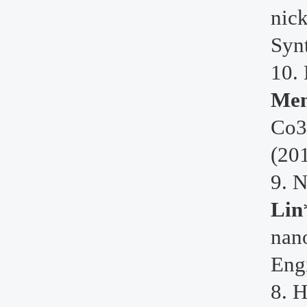
nick
Synt
10.
Men
Co3
(20
9. 
Lin
nano
Eng
8. 