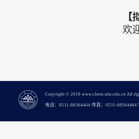
【
欢
Copyright © 2018 www.chem.sdu.edu.c
电话：0531-88364464 传真：0531-88564