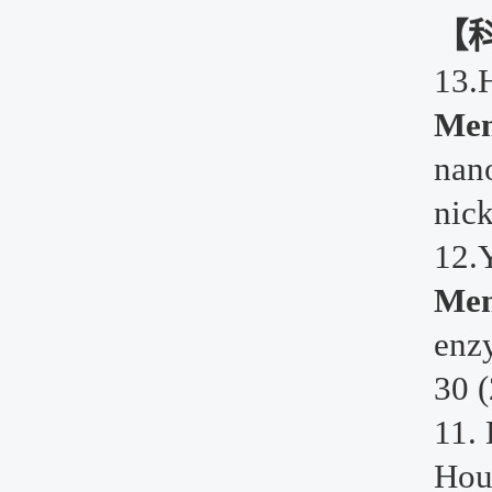
【
13.
Men
nano
nic
12.
Men
enzy
30 
11.
Hou