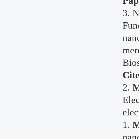
Pap
3. 
Fun
nano
mer
Bio
Cit
2.
M
Elec
elec
1.
M
nan