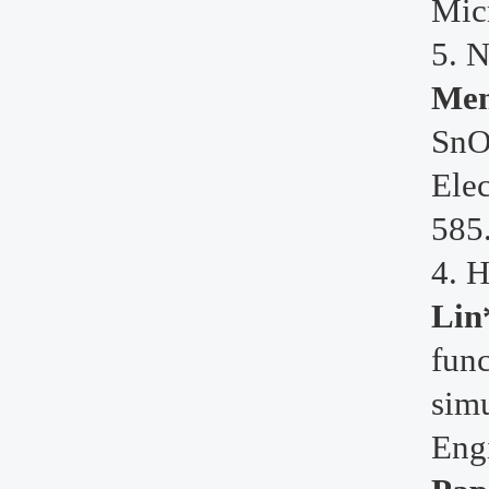
Mic
5. 
Men
SnO
Ele
585
4. 
Lin
fun
simu
Eng