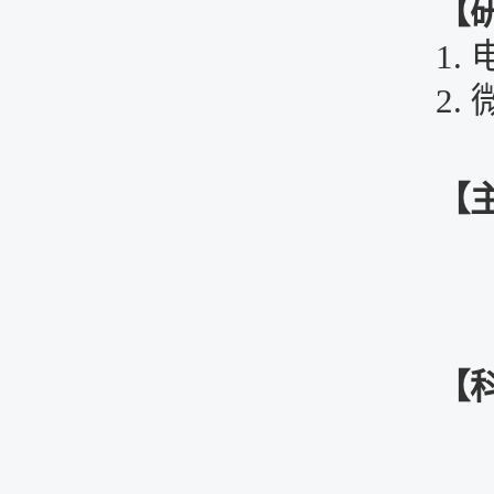
【
1.
2.
【
【