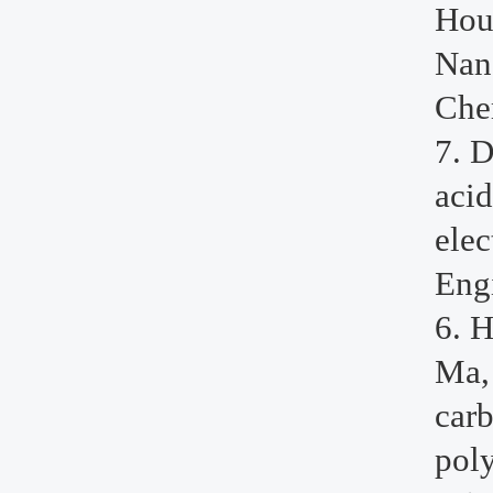
Hou
Nan
Che
7. D
aci
elec
Eng
6. 
Ma
carb
poly