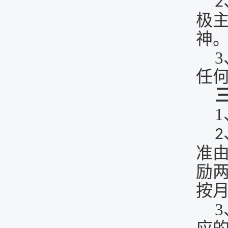
2
极
神
3
任
1
2
准
励
按
3