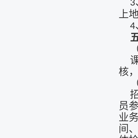
3
上
4
核
员
业
间