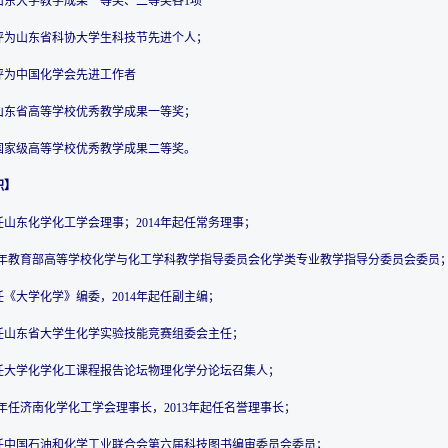
获山东大学教学成果一等奖、二等奖各1项
被评为山东省科协大学生科技节先进个人；
被评为中国化学会先进工作者
获山东省高等学校优秀教学成果一等奖；
获国家级高等学校优秀教学成果二等奖。
职】
起任山东化学化工学会理事；2014年起任常务理事；
2010年教育部高等学校化学与化工学科教学指导委员会化学类专业教学指导分委员会委员
起任《大学化学》编委，2014年起任副主编；
起任山东省大学生化学实验技能竞赛组委会主任；
起任大学化学化工课程报告论坛物理化学分论坛召集人；
2013年任济南化学化工学会理事长，2013年起任名誉理事长；
年起任中国石油和化学工业联合会第六届科技图书编审委员会委员；