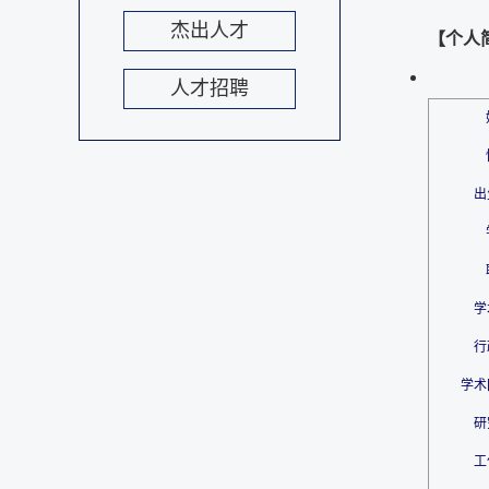
杰出人才
【个人
人才招聘
出
学
行
学术
研
工