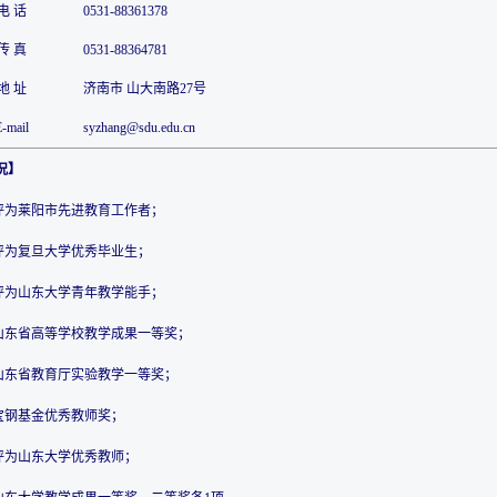
电 话
0531-88361378
传 真
0531-88364781
地 址
济南市 山大南路27号
-mail
syzhang@sdu.edu.cn
况】
被评为莱阳市先进教育工作者；
被评为复旦大学优秀毕业生；
被评为山东大学青年教学能手；
获山东省高等学校教学成果一等奖；
获山东省教育厅实验教学一等奖；
获宝钢基金优秀教师奖；
被评为山东大学优秀教师；