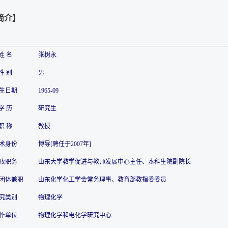
简介】
姓 名
张树永
性 别
男
生日期
1965-09
学 历
研究生
职 称
教授
术身份
博导[聘任于2007年]
政职务
山东大学教学促进与教师发展中心主任、
本科生院副院长
团体兼职
山东化学化工学会常务理事、教育部教指委委员
究类别
物理化学
作单位
物理化学和电化学研究中心