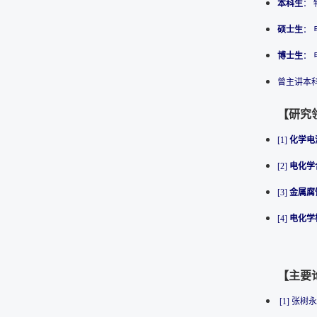
本科生
：
硕士生
：
博士生
：
曾主讲本
【研究
[1]
化学电
[2]
电化学
[3]
金属腐
[4]
电化学
【主要
[1] 张