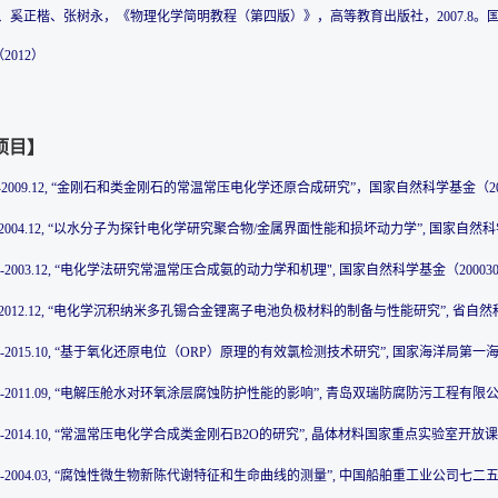
永嘉、奚正楷、张树永，《物理化学简明教程（第四版）》，高等教育出版社，2007.8。
2012）
项目】
07.1-2009.12, “金刚石和类金刚石的常温常压电化学还原合成研究”，国家自然科学基金（206
04.1-2004.12, “以水分子为探针电化学研究聚合物/金属界面性能和损坏动力学”, 国家自然科
00.01-2003.12, “电化学法研究常温常压合成氨的动力学和机理", 国家自然科学基金（200030
10.1-2012.12, “电化学沉积纳米多孔锡合金锂离子电池负极材料的制备与性能研究”, 省自然科学
13.10-2015.10, “基于氧化还原电位（ORP）原理的有效氯检测技术研究”, 国家海洋局第
09.10-2011.09, “电解压舱水对环氧涂层腐蚀防护性能的影响”, 青岛双瑞防腐防污工程有限
12.10-2014.10, “常温常压电化学合成类金刚石B2O的研究”, 晶体材料国家重点实验室开放课题
03.03-2004.03, “腐蚀性微生物新陈代谢特征和生命曲线的测量”, 中国船舶重工业公司七