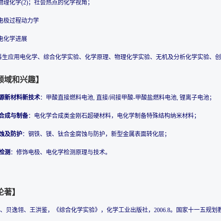
 物理化学(2)；社会热点的化学视角；
 电极过程动力学
 电化学进展
科生应用电化学、综合化学实验、化学原理、物理化学实验、无机及分析化学实验、创
领域和兴趣】
源新材料新技术
：甲酸直接燃料电池, 直接/间接甲酸-甲酸盐燃料电池, 锂离子电池；
合成与制备
：电化学合成类金刚石超硬材料，电化学制备特殊结构纳米材料；
蚀及防护
：钢铁、镁、钛合金腐蚀与防护，新型金属表面转化层；
检测
：修饰电极、电化学检测原理与技术。
论著】
树永、贝逸翎、王洪鉴，《综合化学实验》，化学工业出版社，2006.8。国家十一五规划教