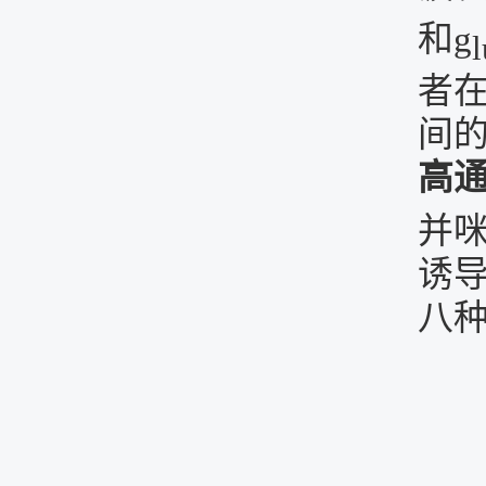
和
g
者
间
高
并
诱
八