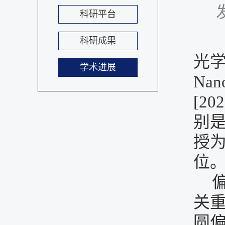
科研平台
科研成果
光
学术进展
Nano
[202
别
授
位
关
圆