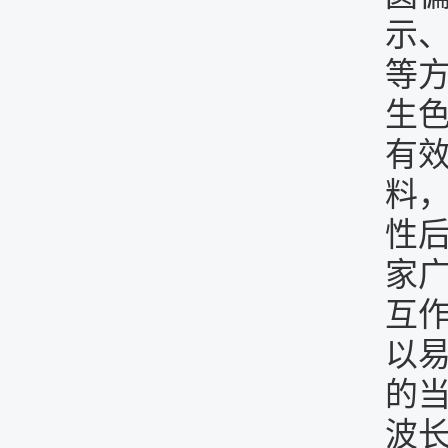
示
等
生
有
料
性
家
互
以
的
波