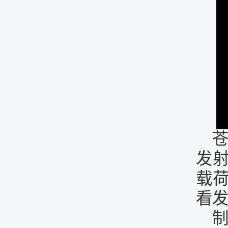
苍
发射
载
看