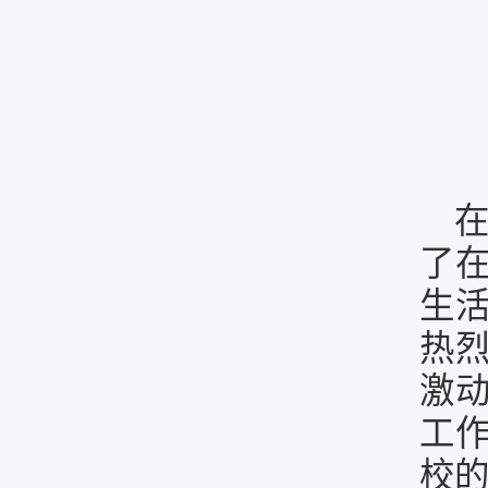
了
生
热
激
工作
校