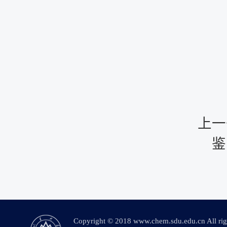
上一
鉴
Copyright © 2018 www.chem.sdu.edu.c