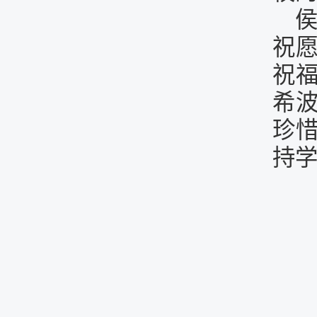
祝
祝
希
珍惜
持