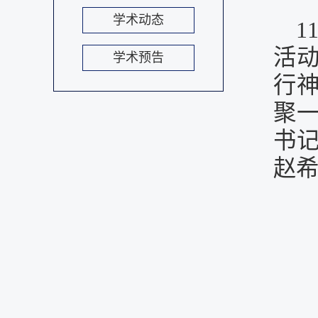
学术动态
1
活
学术预告
行
聚
书
赵