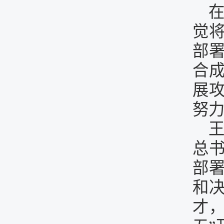
觉
部署
合
展
努
总
部
和
才