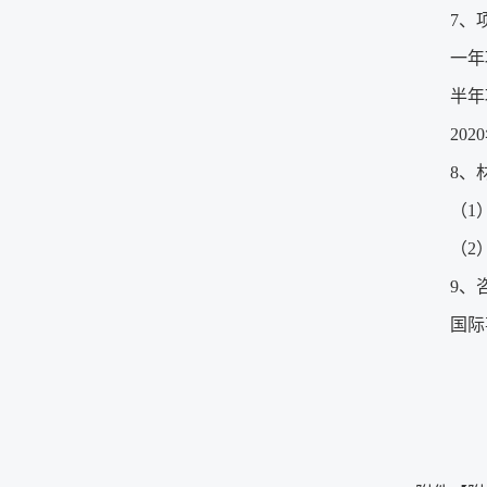
7、
一年项
半年项
202
8、
（1
（2
9、
国际