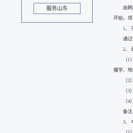
由韩国
服务山东
开始，项
1、
通过
2、
（1
播学、地
（2
（3
（4
备注
3、
（1