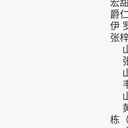
宏
爵
伊
张
栋