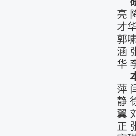
亮
才
郭
涵
华
萍
静
翼
正