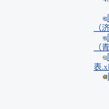
（济
（青
表.x