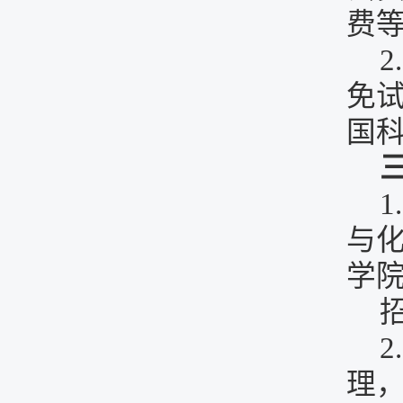
费
免
国
与
学
理