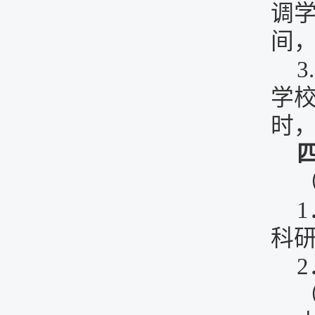
调
间
学
时
科