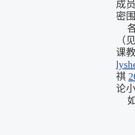
成
密
（
课
lysh
祺
2
论