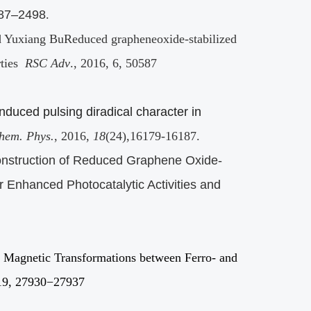
87–2498
.
 Yuxiang BuReduced grapheneoxide-stabilized
ties
RSC Adv
., 2016, 6, 50587
induced pulsing diradical character in
hem. Phys.
, 2016,
18
(24),16179-16187.
nstruction of Reduced Graphene Oxide-
or Enhanced Photocatalytic Activities and
Magnetic Transformations between Ferro- and
119, 27930−27937