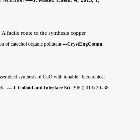
 reduction ----
J. Mater. Chem
. A
,
2013
, 1,
 facile route to the synthesis copper
n of catechol organic pollutant ---
CrystEngComm
,
ssembled synthesis of CuO with tunable hierarchical
dia ---
J. Colloid and Interface Sci.
396 (2013) 29–38