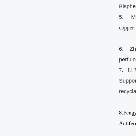
Bisphe
5.
M
copper 
6.
Zh
perflu
7. Li 
Suppor
recyclab
8.Feng
Antifer