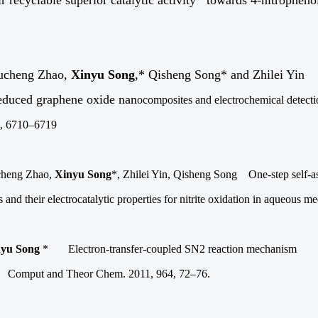
ir recyclable superior catalytic activity towards 4-nitrophenol
cheng Zhao,
Xinyu Song
,* Qisheng Song* and Zhilei Yin A
educed graphene oxide nan
ocomposites and electrochemical detectio
4, 6710–6719
heng Zhao,
Xinyu Song
*, Zhilei Yin, Qisheng Song One-step self-a
s and their electrocatalytic properties for nitrite oxidation in aqueous me
yu Song
*
Electron-transfer-coupled SN2 reaction mechanism
-
Comput and Theor Chem.
2011, 964, 72–76.