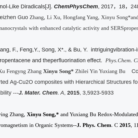
nol
‐
Like Diradicals[J].
ChemPhysChem
, 2017
，
18
，
24
eizhen Guo
Zhang, Li Xu, Hongfang Yang, Xinyu Song*and
nanocrystals with enhanced catalytic activity and SERSproper
ang, F., Feng,Y., Song, X*., & Bu, Y. intriguingvibration-
oropentacene and theperfluorination effect.
Phys.Chem. C
Xu Fengyng Zhang
Xinyu Song*
Zhilei Yin Yuxiang Bu
Co
ted Ag-Cu2O composites with Hierarchical Structures f
ility ---
J. Mater. Chem
. A
,
2015
, 3,5923-5933
ying Zhang,
Xinyu Song,*
and Yuxiang Bu Redox-Modulated 
romagnetism in Organic Systems--
J. Phys. Chem
. C
2015
, 