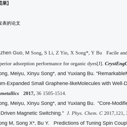
成果】
发表的论文
izhen Guo, M
Song, S Li, Z Yin, X Song*, Y Bu
Facile and
uperior adsorption performance for organic dyes[J].
CrystEn
ong, Meiyu, Xinyu Song*, and Yuxiang Bu. "RemarkableMa
ium-Expanded Small Graphene-likeMolecules with Well-D
metallics
2017,
36 1505-1514.
ong, Meiyu, Xinyu Song*, and Yuxiang Bu. "Core-Modifie
Driven
Magnetic Switching."
J. Phys. Chem. C
2017,121, 
ong M, Song X*, Bu Y. Predictions of Tuning Spin Couplin