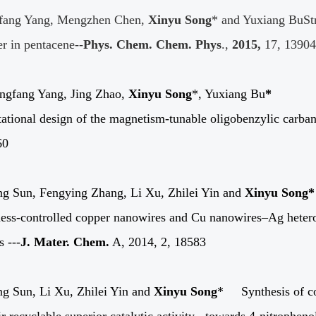
fang Yang, Mengzhen Chen,
Xinyu Song
* and Yuxiang BuStr
er in pentacene--
Phys. Chem. Chem. Phys
.,
2015,
17, 13904
ngfang Yang, Jing Zhao,
Xinyu Song
*, Yuxiang Bu
*
tional design of the magnetism-tunable oligobenzylic carba
60
g Sun, Fengying Zhang, Li Xu, Zhilei Yin and
Xinyu Song*
ss-controlled copper nanowires and Cu nanowires–Ag heteros
s ---
J. Mater. Chem.
A, 2014, 2, 18583
g Sun, Li Xu, Zhilei Yin and
Xinyu Song
* Synthesis of cop