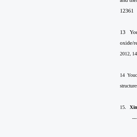
and the
12361
13 You
oxide/r
2012, 1
14 Youc
structure
15.
Xin
--