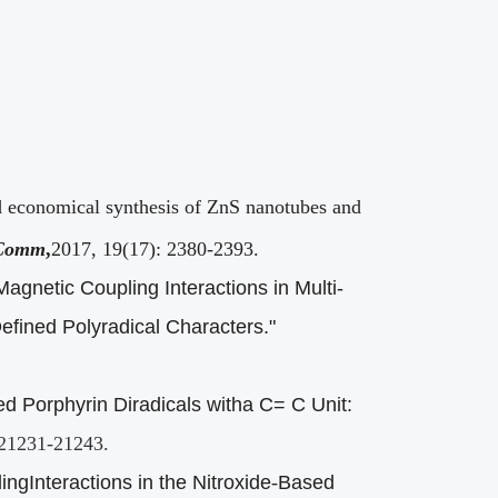
 economical synthesis of ZnS nanotubes and
gComm
,
2017, 19(17): 2380-2393.
gnetic Coupling Interactions in Multi-
efined Polyradical Characters."
d Porphyrin Diradicals witha C= C Unit:
21231-21243.
gInteractions in the Nitroxide
‐
Based