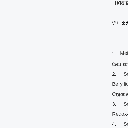
【科研
近年来
Me
1.
their s
2.
S
Beryll
Organo
3.
S
Redox-
4.
S