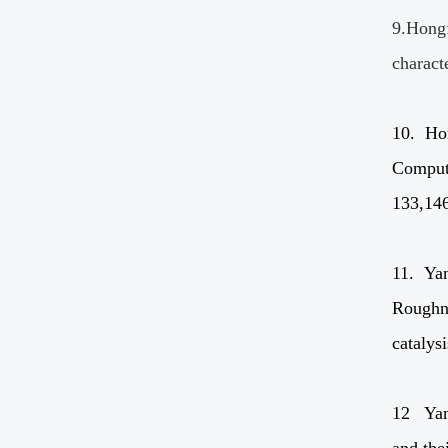
9.Hong
charact
10.
Ho
Computa
133,14
11. Yan
Roughne
catalysi
12 Yan