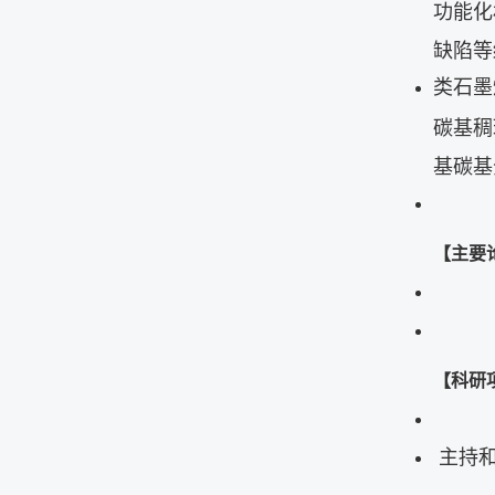
功能化
缺陷等
类石墨
碳基稠
基碳基
【主要
【科研
主持和