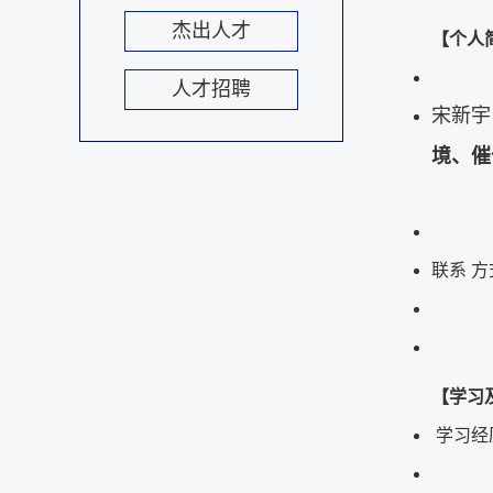
杰出人才
【个人
人才招聘
宋新宇
境、催
联系 
【学习
学习经