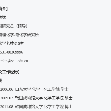
简介】
林猛
副研究员（硕导）
物理化学-电化学研究所
化学老楼
316
室
531-88369996
：
mlin@sdu.edu.cn
及工作经历】
景
-2006.06
山东大学
化学与化工学院
学士
-200
9
.
0
2
韩国成均馆大学
化学工学院
硕士
-2011.08
韩国成均馆大学
化学工学院
博士