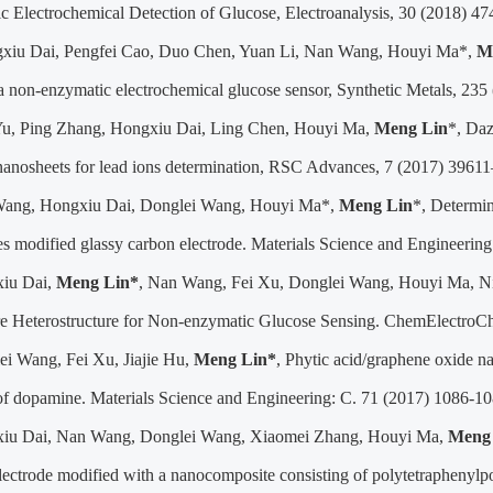
c Electrochemical Detection of Glucose, Electroanalysis, 30 (2018) 4
gxiu Dai, Pengfei Cao, Duo Chen, Yuan Li, Nan Wang, Houyi Ma*,
M
a non-enzymatic electrochemical glucose sensor, Synthetic Metals, 235
Yu, Ping Zhang, Hongxiu Dai, Ling Chen, Houyi Ma,
Meng Lin
*, Daz
nosheets for lead ions determination, RSC Advances, 7 (2017) 3961
Wang, Hongxiu Dai, Donglei Wang, Houyi Ma*,
Meng Lin
*, Determin
s modified glassy carbon electrode. Materials Science and Engineering
xiu Dai,
Meng Lin*
, Nan Wang, Fei Xu, Donglei Wang, Houyi Ma, 
 Heterostructure for Non-enzymatic Glucose Sensing. ChemElectroCh
ei Wang, Fei Xu, Jiajie Hu,
Meng Lin*
, Phytic acid/graphene oxide n
of dopamine. Materials Science and Engineering: C. 71 (2017) 1086-10
xiu Dai, Nan Wang, Donglei Wang, Xiaomei Zhang, Houyi Ma,
Meng
lectrode modified with a nanocomposite consisting of polytetraphenylp