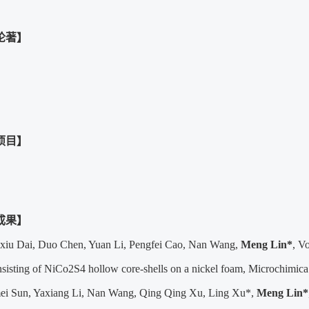
论著】
项目】
成果】
xiu Dai, Duo Chen, Yuan Li, Pengfei Cao, Nan Wang,
Meng Lin*
, V
nsisting of NiCo2S4 hollow core-shells on a nickel foam, Microchimica
ei Sun, Yaxiang Li, Nan Wang, Qing Qing Xu, Ling Xu*,
Meng Lin*