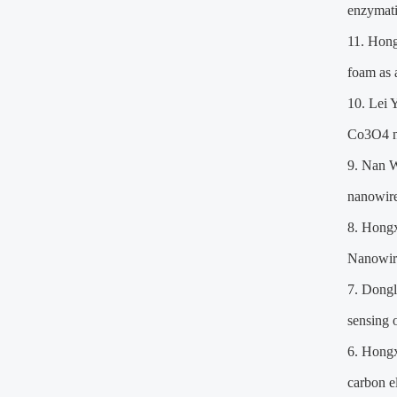
enzymati
11. Hon
foam as 
10. Lei 
Co3O4 na
9. Nan 
nanowire
8. Hong
Nanowire
7. Dongl
sensing 
6. Hong
carbon e