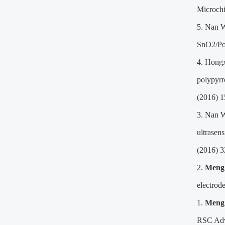
Microchi
5. Nan 
SnO2/Pol
4. Hong
polypyrr
(2016) 
3. Nan 
ultrasen
(2016) 
2.
Meng
electrod
1.
Meng
RSC Adv