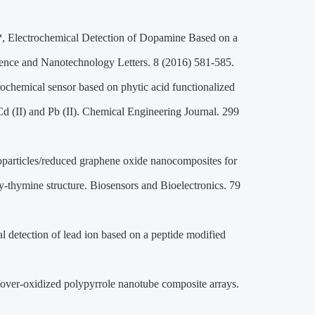
*
, Electrochemical Detection of Dopamine Based on a
nce and Nanotechnology Letters. 8 (2016) 581-585.
rochemical sensor based on phytic acid functionalized
d (II) and Pb (II). Chemical Engineering Journal. 299
particles/reduced graphene oxide nanocomposites for
y-thymine structure. Biosensors and Bioelectronics. 79
etection of lead ion based on a peptide modified
/over-oxidized polypyrrole nanotube composite arrays.