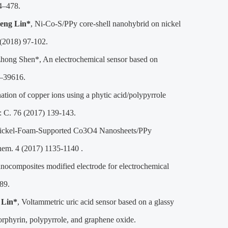
74–478.
eng Lin*
, Ni-Co-S/PPy core-shell nanohybrid on nickel
 (2018) 97-102.
hong Shen*, An electrochemical sensor based on
1–39616.
ation of copper ions using a phytic acid/polypyrrole
: C. 76 (2017) 139-143.
Nickel-Foam-Supported Co3O4 Nanosheets/PPy
em. 4 (2017) 1135-1140 .
anocomposites modified electrode for electrochemical
89.
 Lin*
, Voltammetric uric acid sensor based on a glassy
orphyrin, polypyrrole, and graphene oxide.