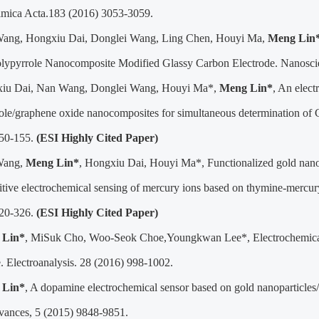
mica Acta.183 (2016) 3053-3059.
Wang, Hongxiu Dai, Donglei Wang, Ling Chen, Houyi Ma,
Meng Lin
ypyrrole Nanocomposite Modified Glassy Carbon Electrode. Nanoscie
xiu Dai, Nan Wang, Donglei Wang, Houyi Ma*,
Meng Lin*
, An elect
ole/graphene oxide nanocomposites for simultaneous determination of C
150-155.
(ESI Highly Cited Paper)
Wang,
Meng Lin*
, Hongxiu Dai, Houyi Ma*, Functionalized gold nano
sitive electrochemical sensing of mercury ions based on thymine-mercur
320-326.
(ESI Highly Cited Paper)
 Lin*
, MiSuk Cho, Woo-Seok Choe,Youngkwan Lee*, Electrochemical d
e. Electroanalysis. 28 (2016) 998-1002.
 Lin*
, A dopamine electrochemical sensor based on gold nanoparticles
ances, 5 (2015) 9848-9851.