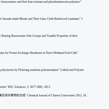
c benzoxazines and their
heat resistant and photoluminescen
t polymers”
bismale-imide Blends and Their Glass Cloth Reinforced Laminates” J.
s Bearing Benzoxazine Side Groups and Tunable Properties of their
azine for Proton Exchange Membrane in Direct Methanol Fuel Cells”
 polystyrene by Pickering emulsion polymerization” Colloid and Polymer
erties” RSC Advances, 3, 3677-3682, 2013.
嗪及其共聚物的合成
” Chemical Journal of Chinese Universities 2013, 34,