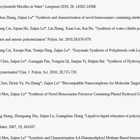
crylonitrile Micelles in Water"
Langmuir,
2010, 26, 14502-14508.
un Zhang, Zaijun Lu* "Synthesis and characterization of novel benzoxazines containing nitrile
ng Cui, Aijuan Hu, Zaijun Lu*, Lin Zhang, Xuan Luo, Kai Du. “Synthesis of water-s3luble po
ion and anionic polymerization” Polym. Int. 2010,59,676-679.
ang Cui, Xueqin Han, Yuanju Ding, Zaijun Lu*. “Enzymatic Synthesis of Polyphenols with L
 Chen, Zaijun Lu*, Guangqin Pan, Yongxin Qi, Jianjun Yi, Haijian Bai. “Synthesis of Hydroxy
ymerization”Chin. J. Polym. Sci. 2010, 28,715-720.
n Chen, Dexin Yu, Na Zhang*, Zaijun Lu* “Biocompatible Nanocomplexes for Molecular Targe
i Men, Zaijun Lu* “Synthesis of Novel Benzoxazine Precursor Containing Phenol Hydroxyl G
g Shang, Zhenguang Zhu, Zaijun Lu, Guangzhao Zhang “Liquid-to-liquid relaxation of polystyre
tter. 2007, 19, 416107.
 Men, Zaijun Lu* “Syntehsis and Characterization 4,4-Diaminodipheyl Methane Based benzox