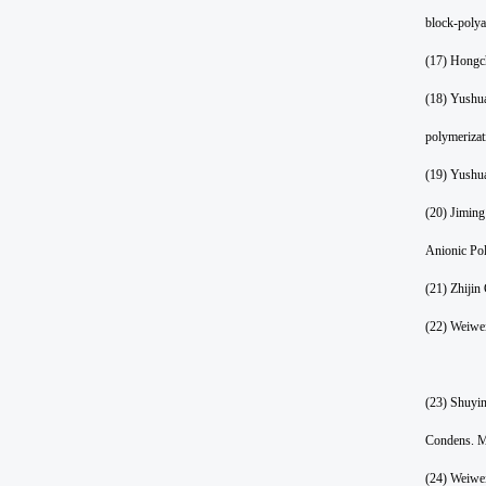
block-polya
(17) Hongch
(18) Yushua
polymerizat
(19) Yushu
(20) Jiming
Anionic Pol
(21) Zhiji
(22) Weiwe
(23) Shuyin
Condens. Ma
(24) Weiwei