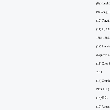
(8) Hongli 
(9) Wang, D
(10) Tingti
(11)
Li, AX
1584-1589,
(12) Liu Yo
diagnosis o
(13) Chen Z
2011.
(14) Chunhu
PEG-PLL) as
(15)
何文，
(16) Aijuan