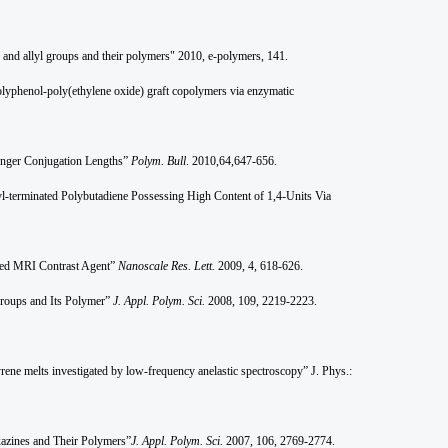
 and allyl groups and their polymers" 2010, e-polymers, 141.
lyphenol-poly(ethylene oxide) graft copolymers via enzymatic
onger Conjugation Lengths”
Polym. Bull
. 2010,64,647-656.
l-terminated Polybutadiene Possessing High Content of 1,4-Units Via
ted MRI Contrast Agent”
Nanoscale Res. Lett.
2009, 4, 618-626.
roups and Its Polymer”
J. Appl. Polym. Sci.
2008, 109, 2219-2223.
ne melts investigated by low-frequency anelastic spectroscopy” J. Phys.:
azines and Their Polymers”
J. Appl. Polym. Sci.
2007, 106, 2769-2774.