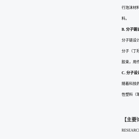
行泡沫材
料。
B.
分子链
分子链设
分子（丁羟
胶束，用
C.
分子设
随着科技
性塑料（
【主要
RESEARCH