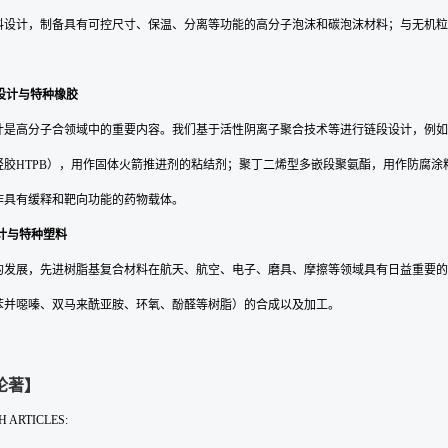
料设计，制备具有可控尺寸、保温、分离等功能的高分子泡沫和碳泡沫材料；与无机粒
设计与特种橡胶
计是高分子合领域中的重要内容。我们基于活性阴离子聚合技术等进行链段设计，例如
胶HTPB），用作固体火箭推进剂的粘结剂；聚丁二烯型多嵌段聚氨酯，用作防腐涂料；“
作具有缓释和靶向功能的药物载体。
计与特种塑料
的发展，先进树脂基复合材料在航天、航空、电子、磨具、摩擦等领域具有日益重要的
苯并噁嗪、双马来酰亚胺、环氧、酚醛等树脂）的合成以及加工。
论著】
 ARTICLES: