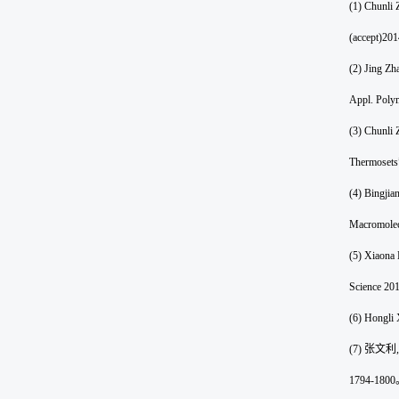
(1) Chunli 
(accept)201
(2) Jing Z
Appl. Polym
(3) Chunli 
Thermosets”
(4) Bingjia
Macromolec
(5)
Xiaona 
Science 201
(6) Hongli 
(7)
张文利
,
1794-1800