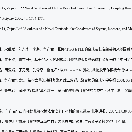
g Li, Zaijun Lu* “Novel Synthesis of Highly Branched Comb-like Polymers by Coupling Reactio
e”
Polymer
2006, 47, 1774-1777.
g Li, Zaijun Lu* “Synthesis of a Novel Centipede-like Copolymer of Styrene, Isoprene, and M
利，宋继斌，刘东华，李鹏，鲁在君，张娜
*,PEG-b-PLL
的合成及其自组装纳米基因载
娟，崔玉双，鲁在君
*
，基于
PAA-b-PAN
嵌段共聚物胶束制备含磁性碳纳米粒子
中国科
双，胡爱娟，丁元菊，孔令泉，鲁在君
*
以
PEO-b-PAN
嵌段共聚物胶束作模板合成
SiO2
强，鲁在君
*,
高
1,4-
结构含量的端羟基聚异戊二烯遥爪聚合物的合成
化学学报
2008, 66(1
香
*,
鲁在君
*,
新型
“
蜈蚣形
”
苯乙烯－甲基丙稀酸甲酯共聚物的合成
中国科学（
B
）
2006,
涛，鲁在君
*“
高内相比乳液模板法合成多孔材料的研究进展
”
化学通报，
2007,11,830-83
顺，鲁在君
*“
嵌段共聚物在本体中自组装形态的研究进展
”
高分子通报
,2007,11,6-16
。