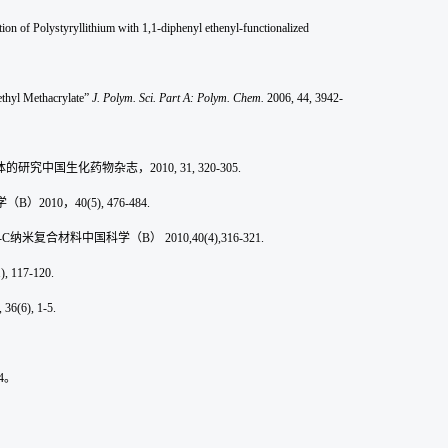
n of Polystyryllithium with 1,1-diphenyl ethenyl-functionalized
ethyl Methacrylate”
J. Polym. Sci. Part A: Polym. Chem.
2006, 44, 3942-
体的研究
中国生化药物杂志，
2010, 31, 320-305.
学（
B
）
2010
，
40(5), 476-484.
-C
纳米复合材料
中国科学（
B
）
2010,40(4),316-321.
), 117-120.
 36(6), 1-5.
4
。