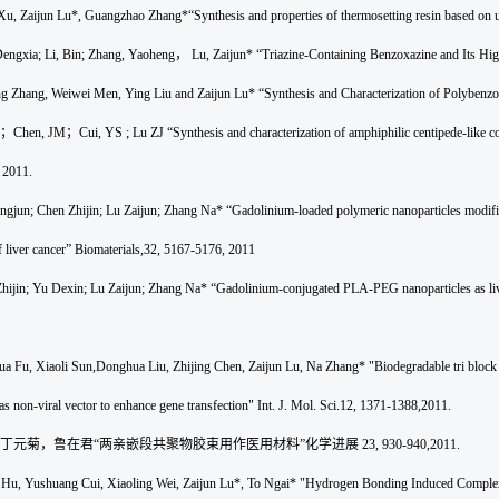
Xu, Zaijun Lu*, Guangzhao Zhang*“Synthesis and properties of thermosetting resin based on
engxia; Li, Bin; Zhang, Yaoheng
，
Lu, Zaijun* “Triazine-Containing Benzoxazine and Its Hi
ng Zhang, Weiwei Men, Ying Liu and Zaijun Lu* “Synthesis and Characterization of Polybenzo
；
Chen, JM
；
Cui, YS
; Lu ZJ “Synthesis and characterization of amphiphilic centip
 2011.
ngjun; Chen Zhijin; Lu Zaijun; Zhang Na* “Gadolinium-loaded polymeric nanoparticles modifi
f liver cancer” Biomaterials,32, 5167-5176, 2011
hijin; Yu Dexin; Lu Zaijun; Zhang Na* “Gadolinium-conjugated PLA-PEG nanoparticles as live
a Fu, Xiaoli Sun,Donghua Liu, Zhijing Chen, Zaijun Lu, Na Zhang* "Biodegradable tri block c
 non-viral vector to enhance gene transfection" Int. J. Mol. Sci.12, 1371-1388,2011.
丁元菊，鲁在君
“
两亲嵌段共聚物胶束用作医用材料
”
化学进展
23, 930-940,2011.
 Hu, Yushuang Cui, Xiaoling Wei, Zaijun Lu*, To Ngai* "Hydrogen Bonding Induced Complexat