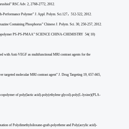
 urushiol” RSC Adv. 2, 2768-2772, 2012.
gh-Performance Polymer” J. Appl. Polym. Sci.127
，
512-522, 2012.
xazine Containing Phosphorus” Chinese J. Polym. Sci. 30, 250-257, 2012.
ede-like copolymer PS-PS-PMAA” SCIENCE CHINA-CHEMISTRY 54( 10)
ed with Anti-VEGF as multifunctional MRI contrast agents for the
r targeted molecular MRI contrast agent” J. Drug Targeting 19, 657-665,
opolymer of poly(lactic acid)-poly(ethylene glycol)-poly(L-lysine)(PLA-
ion of Polydimethylsiloxane-graft-polyethene and Poly(acrylic acid)-