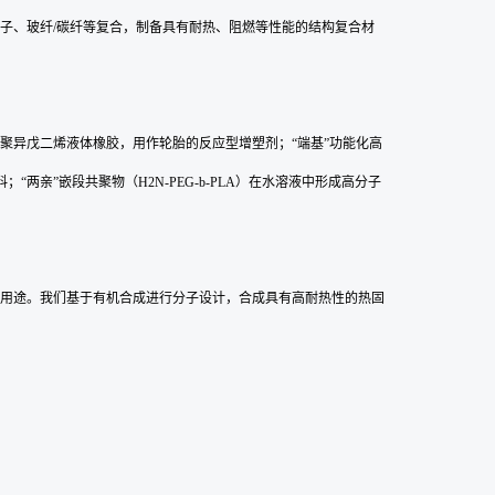
子、玻纤/碳纤等复合，制备具有耐热、阻燃等性能的结构复合材
聚异戊二烯液体橡胶，用作轮胎的反应型增塑剂；“端基”功能化高
两亲”嵌段共聚物（H2N-PEG-b-PLA）在水溶液中形成高分子
用途。我们基于有机合成进行分子设计，合成具有高耐热性的热固