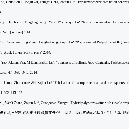
Zhu, Chunli Zhu, Hongli Xu, Pengfei Geng, Zaijun Lu* “Triphenylbenzene core based dendriti
4.
hang Chunli Zhu Pengfeng Geng Yanze Wei Zaijun Lu* “Nitrile Functionalized Benzoxazine/ 
. Sci. (in press)2014.
Zhu, Yanze Wei, Jing Zhang, Pengfei Geng, Zaijun Lu* “Preparation of Polysiloxane Oligomer
J. Appl. Polym. Sci. (in press) 2014.
n Yao, Xiuling Yan, Yi Ding, Zaijun Lu*, “Synthesis of Sulfonic Acid-Containing Polybenzox
ules, 47, 1039-1045, 2014.
Li
,
Chunli Zhu
,
Yanze Wei
,
Zaijun Lu
* “Fabrication of macroporous foam and microspheres of
4, 292, 115-122.
Xu, Wenli Zhang, Zaijun Lu*, Guangzhao Zhang*, “Hybrid polybenzoxazine with tunable prop
朱春莉
,
王登霞
,
姚丙建
,
李晓娜
,
鲁在君
*“6-
甲基
-3-
甲基丙烯酰氧乙基
-3,4-2H-1,3-
苯并噁
。