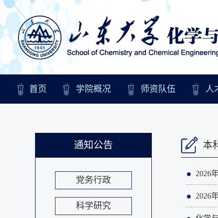
首页
学院概况
师资队伍
人
通知公告
本
202
党务行政
202
科学研究